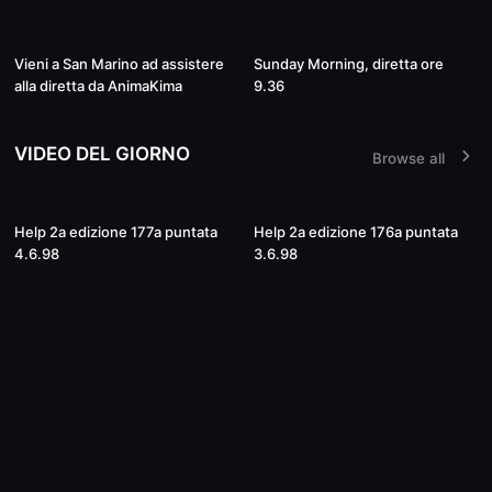
Live
01:41:48
Vieni a San Marino ad assistere
Sunday Morning, diretta ore
alla diretta da AnimaKima
9.36
VIDEO DEL GIORNO
Browse all
02:01:01
01:56:52
Help 2a edizione 177a puntata
Help 2a edizione 176a puntata
4.6.98
3.6.98