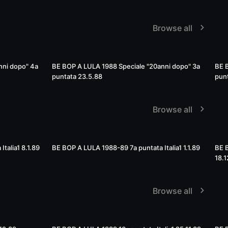
Browse all
52:31
52:34
nni dopo" 4a
BE BOP A LULA 1988 Speciale "20anni dopo" 3a
BE 
puntata 23.5.88
punt
Browse all
51:02
51:26
talia1 8.1.89
BE BOP A LULA 1988-89 7a puntata Italia1 1.1.89
BE B
18.1
Browse all
50:20
54:54