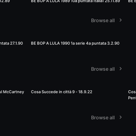
12.89
BE BOP A LULA 1989 10a puntata Italia1 25.11.89
BE B
Browse all
50:16
51:15
tata 27.1.90
BE BOP A LULA 1990 1a serie 4a puntata 3.2.90
Browse all
19:30
23:19
aul McCartney
Cosa Succede in città 9 - 18.9.22
Cosa
Pent
masc
Browse all