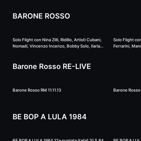
BARONE ROSSO
Live
Solo Flight con Nina Zilli, Ridillo, Artisti Cubani,
Solo Flight co
Nomadi, Vincenzo Incenzo, Bobby Solo, Ilaria
Ferrarini, Man
Argiolas, Roberta Giallo e vinili 22.6.2020 ...
Floriditas, Mie
15.6.2020 ...
Barone Rosso RE-LIVE
03:07:27
Barone Rosso RM 11.11.13
Barone Rosso 
BE BOP A LULA 1984
55:21
BE BOP A LULA 1984 12a puntata Italia1 31.5.84
BE BOP A LULA