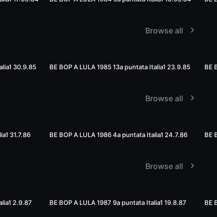
Browse all
53:00
54:30
lia1 30.9.85
BE BOP A LULA 1985 13a puntata Italia1 23.9.85
BE B
Browse all
01:12:38
01:22:35
ia1 31.7.86
BE BOP A LULA 1986 4a puntata Italia1 24.7.86
BE B
Browse all
51:18
49:30
lia1 2.9.87
BE BOP A LULA 1987 9a puntata Italia1 19.8.87
BE 