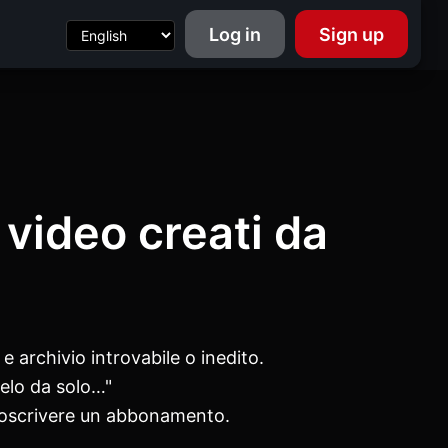
Log in
Sign up
 video creati da
 archivio introvabile o inedito.
telo da solo…"
ttoscrivere un abbonamento.