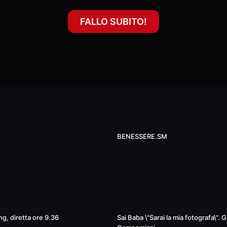
FALLO SUBITO!
19
BENESSERE.SM
01:41:48
g, diretta ore 9.36
Sai Baba \"Sarai la mia fotografa\". G