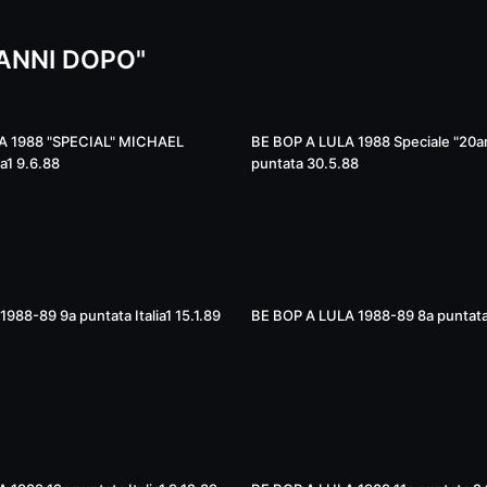
 ANNI DOPO"
49:27
88 "SPECIAL" MICHAEL
BE BOP A LULA 1988 Speciale "20a
a1 9.6.88
puntata 30.5.88
51:56
1988-89 9a puntata Italia1 15.1.89
BE BOP A LULA 1988-89 8a puntata I
51:34