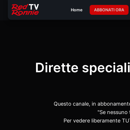
Home
ABBONATI ORA
Dirette special
Questo canale, in abbonamento, 
"Se nessuno t
Per vedere liberamente TUT