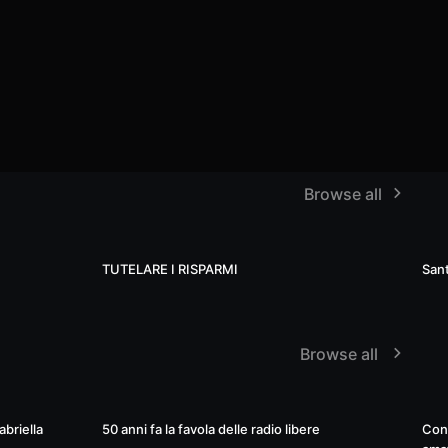
Browse all
17
8
TUTELARE I RISPARMI
Sant
Browse all
01:03:21
10:02
abriella
50 anni fa la favola delle radio libere
Conc