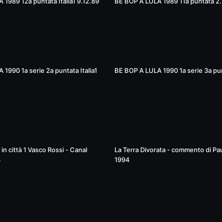
1989 12a puntata Italia1 9.12.89
BE BOP A LULA 1989 11a puntata 2.
53:24
1990 1a serie 2a puntata Italia1
BE BOP A LULA 1990 1a serie 3a pun
32:13
n città 1 Vasco Rossi - Canal
La Terra Divorata - commento di P
4
1994