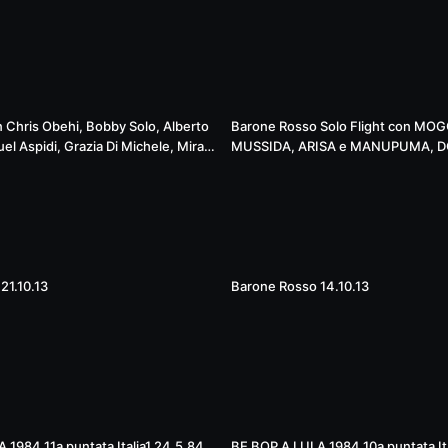
Live
n Chris Obehi, Bobby Solo, Alberto
Barone Rosso Solo Flight con MO
uel Aspidi, Grazia Di Michele, Mira
MUSSIDA, ARISA e MANUPUMA, 
lizia, best guitars on vinyl
GRAZIA DI MICHELE, WHEELS OF F
03:09:51
21.10.13
Barone Rosso 14.10.13
55:36
 1984 11a puntata Italia1 24.5.84
BE BOP A LULA 1984 10a puntata Ita