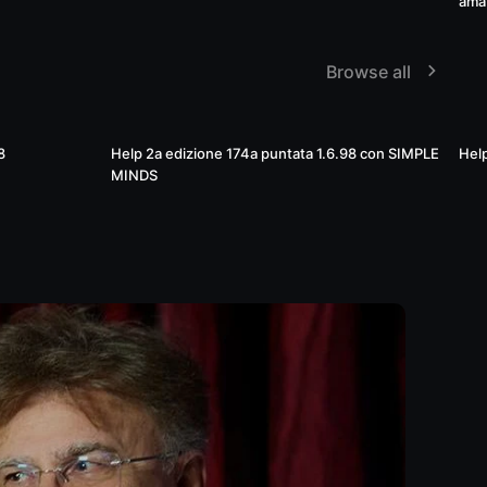
amat
Browse all
01:18:48
02:02:44
8
Help 2a edizione 174a puntata 1.6.98 con SIMPLE
Help
MINDS