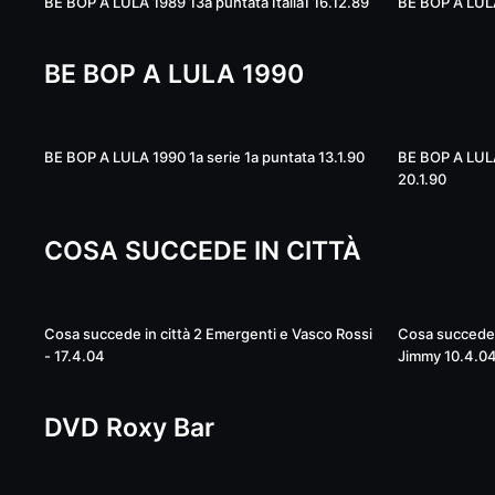
BE BOP A LULA 1989 13a puntata Italia1 16.12.89
BE BOP A LULA 
BE BOP A LULA 1990
50:31
BE BOP A LULA 1990 1a serie 1a puntata 13.1.90
BE BOP A LULA 
20.1.90
COSA SUCCEDE IN CITTÀ
41:24
Cosa succede in città 2 Emergenti e Vasco Rossi
Cosa succede i
- 17.4.04
Jimmy 10.4.0
DVD Roxy Bar