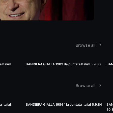
Browse all
40:12
40:25
Italia1
BANDIERA GIALLA 1983 9a puntata Italia1 5.9.83
BAND
Browse all
52:12
53:49
Italia1
BANDIERA GIALLA 1984 11a puntata Italia1 6.9.84
BAND
30.