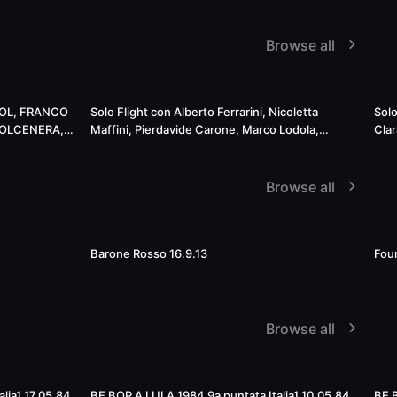
Browse all
Live
05:15:32
GOL, FRANCO
Solo Flight con Alberto Ferrarini, Nicoletta
Solo
DOLCENERA,
Maffini, Pierdavide Carone, Marco Lodola,
Clar
IRE, PAOLA
Cristiano Ragni, Luca Madonia, Enrico Ruggeri,
Paci
BIDIN di Mielizia, poi VINILI 8.6.2020 ...
Down To Ground, Nefesh, Marc Urselli, vinili
1.6.2020 ...
Browse all
03:11:54
03:08:42
Barone Rosso 16.9.13
Fou
Browse all
58:41
54:58
lia1 17.05.84
BE BOP A LULA 1984 9a puntata Italia1 10.05.84
BE B